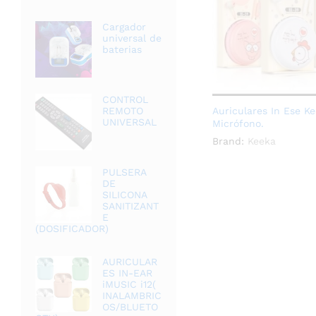
Cargador
universal de
baterias
CONTROL
Auriculares In Ese K
REMOTO
UNIVERSAL
Micrófono.
Brand:
Keeka
PULSERA
DE
SILICONA
SANITIZANT
E
(DOSIFICADOR)
AURICULAR
ES IN-EAR
iMUSIC i12(
INALAMBRIC
OS/BLUETO