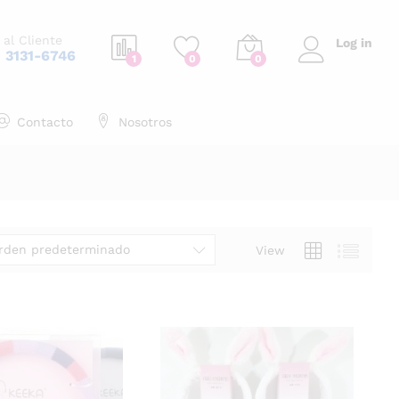
 al Cliente
Log in
1 3131-6746
1
0
0
Contacto
Nosotros
rden predeterminado
View