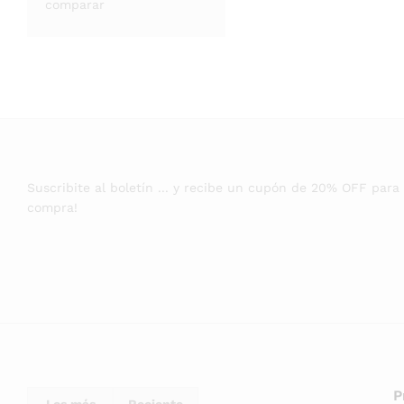
comparar
Suscribite al boletín ... y recibe un cupón de 20% OFF para
compra!
P
Los más
Reciente