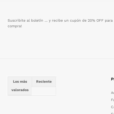
Suscribite al boletín ... y recibe un cupón de 20% OFF para
compra!
P
Los más
Reciente
valorados
A
F
C
S