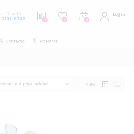
 al Cliente
Log in
1 3131-6746
1
0
0
Contacto
Nosotros
rdenar por popularidad
View