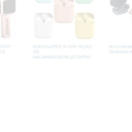
OOTH
AURICULARES IN-EAR iMUSIC
Auriculare
CO
i12(
Bluetooth 
INALAMBRICOS/BLUETOOTH)