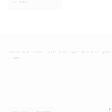
comparar
Suscribite al boletín ... y recibe un cupón de 20% OFF para
compra!
P
Los más
Reciente