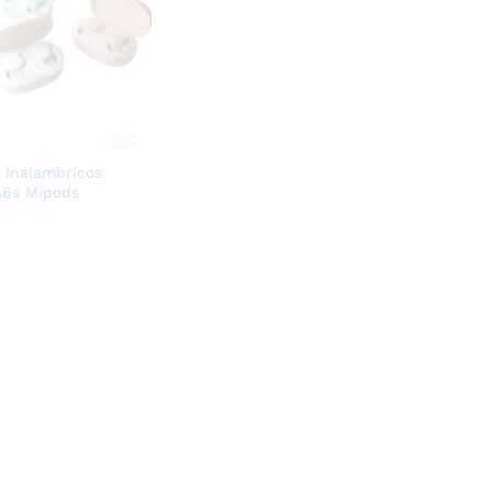
s Inalambricos
A6s Mipods